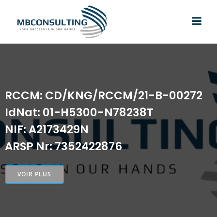
Aller
au
contenu
RCCM: CD/KNG/RCCM/21-B-00272
IdNat: 01-H5300-N78238T
NIF: A2173429N
ARSP Nr: 7352422876
VOIR PLUS